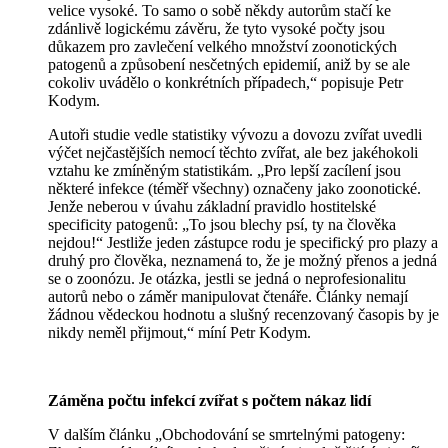
velice vysoké. To samo o sobě někdy autorům stačí ke
zdánlivě logickému závěru, že tyto vysoké počty jsou
důkazem pro zavlečení velkého množství zoonotických
patogenů a způsobení nesčetných epidemií, aniž by se ale
cokoliv uvádělo o konkrétních případech,“ popisuje Petr
Kodym.
Autoři studie vedle statistiky vývozu a dovozu zvířat uvedli
výčet nejčastějších nemocí těchto zvířat, ale bez jakéhokoli
vztahu ke zmíněným statistikám. „Pro lepší zacílení jsou
některé infekce (téměř všechny) označeny jako zoonotické.
Jenže neberou v úvahu základní pravidlo hostitelské
specificity patogenů: „To jsou blechy psí, ty na člověka
nejdou!“ Jestliže jeden zástupce rodu je specifický pro plazy a
druhý pro člověka, neznamená to, že je možný přenos a jedná
se o zoonózu. Je otázka, jestli se jedná o neprofesionalitu
autorů nebo o záměr manipulovat čtenáře. Články nemají
žádnou vědeckou hodnotu a slušný recenzovaný časopis by je
nikdy neměl přijmout,“ míní Petr Kodym.
Záměna počtu infekcí zvířat s počtem nákaz lidí
V dalším článku „Obchodování se smrtelnými patogeny: