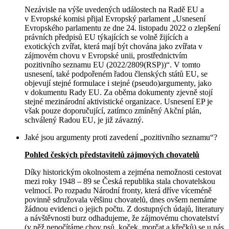
Nezávisle na výše uvedených událostech na Radě EU a
v Evropské komisi přijal Evropský parlament „Usnesení
Evropského parlamentu ze dne 24. listopadu 2022 o zlepšení
právních předpisů EU týkajících se volně žijících a
exotických zvířat, která mají být chována jako zvířata v
zájmovém chovu v Evropské unii, prostřednictvím
pozitivního seznamu EU (2022/2809(RSP))“. V tomto
usnesení, také podpořeném řadou členských států EU, se
objevují stejné formulace i stejné (pseudo)argumenty, jako
v dokumentu Rady EU. Za oběma dokumenty zjevně stojí
stejné mezinárodní aktivistické organizace. Usnesení EP je
však pouze doporučující, zatímco zmíněný Akční plán,
schválený Radou EU, je již závazný.
Jaké jsou argumenty proti zavedení „pozitivního seznamu“?
Pohled českých představitelů zájmových chovatelů
Díky historickým okolnostem a zejména nemožnosti cestovat
mezi roky 1948 – 89 se Česká republika stala chovatelskou
velmocí. Po rozpadu Národní fronty, která dříve víceméně
povinně sdružovala většinu chovatelů, dnes ovšem nemáme
žádnou evidenci o jejich počtu. Z dostupných údajů, literatury
a návštěvnosti burz odhadujeme, že zájmovému chovatelství
(v něž nepočítáme chov psů, koček, morčat a křečků) se u nás