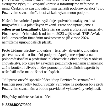
sledujeme vývoj u Evropské komise a informujeme veřejnost. V
rámci Českého svazu chovatelů jsme zahájili podpisovou akci "Stop
Pozitivním seznamům", která získala významnou podporu.
Naše dobrovolnická práce vyžaduje správné kontakty, znalost
fungování EU a příslušných zákonů. Proto spolupracujeme s
odbornými konzultanty
, kteří nás zastupují a připravují materiály.
Financování těchto služeb od února 2023 zajišťovala TSP. Avšak
kvůli omezeným finančním možnostem se již v roce 2024
nemůžeme ujmout dalších plateb.
Proto žádáme všechny chovatele – teraristy, akvaristy, chovatele
ptactva i savců – o finanční podporu. Apelujeme zejména na
poloprofesionální a profesionální chovatele a obchodníky v oblasti
chovatelství, pro které by zavedení pozitivních seznamů znamenalo
ztrátu koníčku i živobytí. Bez pomoci profesionálních expertů by
naše úsilí mělo malou šanci na úspěch.
TSP proto otevírá speciální účet "Stop Pozitivním seznamům".
Finanční prostředky budou využity výhradně na podporu boje proti
Pozitivním seznamům a budou pravidelně vykazovány veřejnosti.
Příspěvky můžete zasílat na účet
č.
333848237/0300