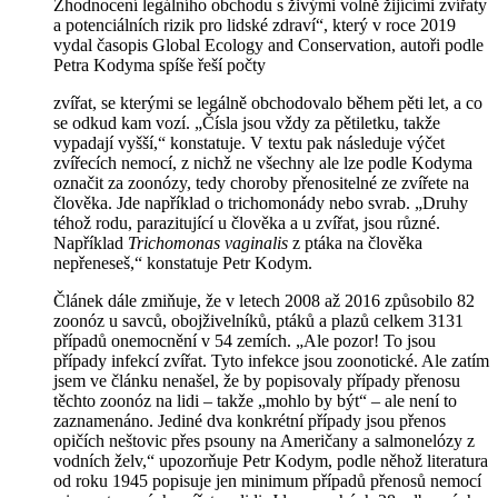
Zhodnocení legálního obchodu s živými volně žijícími zvířaty
a potenciálních rizik pro lidské zdraví“, který v roce 2019
vydal časopis Global Ecology and Conservation, autoři podle
Petra Kodyma spíše řeší počty
zvířat, se kterými se legálně obchodovalo během pěti let, a co
se odkud kam vozí. „Čísla jsou vždy za pětiletku, takže
vypadají vyšší,“ konstatuje. V textu pak následuje výčet
zvířecích nemocí, z nichž ne všechny ale lze podle Kodyma
označit za zoonózy, tedy choroby přenositelné ze zvířete na
člověka. Jde například o trichomonády nebo svrab. „Druhy
téhož rodu, parazitující u člověka a u zvířat, jsou různé.
Například
Trichomonas vaginalis
z ptáka na člověka
nepřeneseš,“ konstatuje Petr Kodym.
Článek dále zmiňuje, že v letech 2008 až 2016 způsobilo 82
zoonóz u savců, obojživelníků, ptáků a plazů celkem 3131
případů onemocnění v 54 zemích. „Ale pozor! To jsou
případy infekcí zvířat. Tyto infekce jsou zoonotické. Ale zatím
jsem ve článku nenašel, že by popisovaly případy přenosu
těchto zoonóz na lidi – takže „mohlo by být“ – ale není to
zaznamenáno. Jediné dva konkrétní případy jsou přenos
opičích neštovic přes psouny na Američany a salmonelózy z
vodních želv,“ upozorňuje Petr Kodym, podle něhož literatura
od roku 1945 popisuje jen minimum případů přenosů nemocí