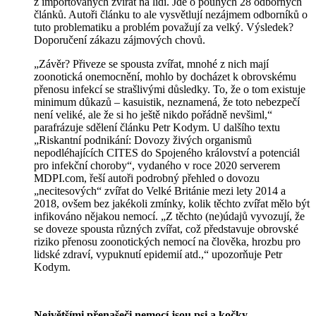
z importovaných zvířat na lidi. Jde o pouhých 28 odborných
článků. Autoři článku to ale vysvětlují nezájmem odborníků o
tuto problematiku a problém považují za velký. Výsledek?
Doporučení zákazu zájmových chovů.
„Závěr? Přiveze se spousta zvířat, mnohé z nich mají
zoonotická onemocnění, mohlo by docházet k obrovskému
přenosu infekcí se strašlivými důsledky. To, že o tom existuje
minimum důkazů – kasuistik, neznamená, že toto nebezpečí
není veliké, ale že si ho ještě nikdo pořádně nevšiml,“
parafrázuje sdělení článku Petr Kodym. U dalšího textu
„Riskantní podnikání: Dovozy živých organismů
nepodléhajících CITES do Spojeného království a potenciál
pro infekční choroby“, vydaného v roce 2020 serverem
MDPI.com, řeší autoři podrobný přehled o dovozu
„necitesových“ zvířat do Velké Británie mezi lety 2014 a
2018, ovšem bez jakékoli zmínky, kolik těchto zvířat mělo být
infikováno nějakou nemocí. „Z těchto (ne)údajů vyvozují, že
se doveze spousta různých zvířat, což představuje obrovské
riziko přenosu zoonotických nemocí na člověka, hrozbu pro
lidské zdraví, vypuknutí epidemií atd.,“ upozorňuje Petr
Kodym.
Největšími přenašeči nemocí jsou psi a kočky