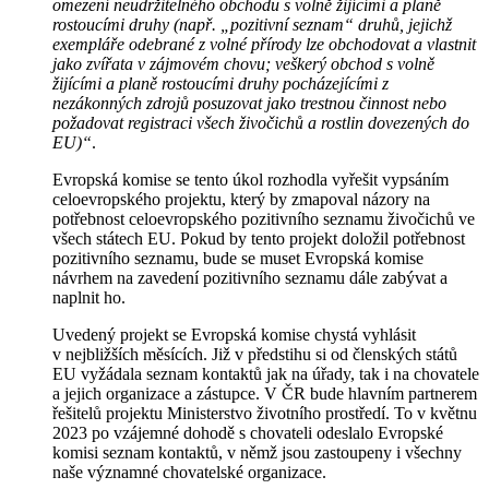
omezení neudržitelného obchodu s volně žijícími a planě
rostoucími druhy (např. „pozitivní seznam“ druhů, jejichž
exempláře odebrané z volné přírody lze obchodovat a vlastnit
jako zvířata v zájmovém chovu; veškerý obchod s volně
žijícími a planě rostoucími druhy pocházejícími z
nezákonných zdrojů posuzovat jako trestnou činnost nebo
požadovat registraci všech živočichů a rostlin dovezených do
EU)“
.
Evropská komise se tento úkol rozhodla vyřešit vypsáním
celoevropského projektu, který by zmapoval názory na
potřebnost celoevropského pozitivního seznamu živočichů ve
všech státech EU. Pokud by tento projekt doložil potřebnost
pozitivního seznamu, bude se muset Evropská komise
návrhem na zavedení pozitivního seznamu dále zabývat a
naplnit ho.
Uvedený projekt se Evropská komise chystá vyhlásit
v nejbližších měsících. Již v předstihu si od členských států
EU vyžádala seznam kontaktů jak na úřady, tak i na chovatele
a jejich organizace a zástupce. V ČR bude hlavním partnerem
řešitelů projektu Ministerstvo životního prostředí. To v květnu
2023 po vzájemné dohodě s chovateli odeslalo Evropské
komisi seznam kontaktů, v němž jsou zastoupeny i všechny
naše významné chovatelské organizace.