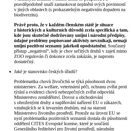
pravděpodobně snaží zamaskovat neplnění svých povinností
v jiných oblastech (s prokazatelným negativním dopadem na
biodiverzitu).
Právě proto, že v každém členském státě je situace
z historických a kulturních důvodů zcela specifická a tam,
kde jsou skutečně dodržovány unijní i národní předpisy,
údajné problémy popisované aktivisty nevznikají, nemají
unijní pozitivní seznamy jakékoli opodstatnění
. Současný
přístup „negativní“, kdy je chov určitých druhů v zajetí mimo
ZOO regulován či dokonce zcela zakázán, je naprosto
dostatečný.
Jaké je stanovisko českých úřadů?
Problematika chovů živočichů se týká působnosti dvou
ministerstev. Za welfare, veterinární péči, ochranu zvířat proti
týrání a evidenci chovů nebezpečných zvířat odpovídá
Ministerstvo zemědělství. Dovoz a obchodování
s ohroženými druhy a naplňování nařízení EU o zákazech,
vztahujících se k invazním druhům, má na starosti
Ministerstvo životního prostředí. Protože na úrovni EU se
nyní problematika pozitivních seznamů dostala do působnosti
oddělení CITES Evropské komise, které je součástí
Generálního ředitelství pro životní prostředí, národním