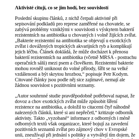
Aktivisté citují, co se jim hodí, bez souvislostí
Poslední skupinu článků, z nichž čerpali aktivisté při
sepisování podkladů pro represe zaměřené na chovatele, se
zabývá problémy vzniklými v souvislosti s výskytem bakterií
rezistentních na antibiotika u chovaných i volně žijících zvířat.
„Bakterie rezistentní na antibiotika se objevují u exotických
zvířat i dovážených tropických akvarijních ryb a komplikují
jejich léčbu. Článek dokládá, že může docházet k přenosu
bakterií rezistentních na antibiotika (včetně MRSA - postrachu
operačních sálů) mezi psem a člověkem. Rezistentní bakterie
mohou rovněž uniknout do volné přírody, šířit se na velké
vzdálenosti a být skrytou hrozbou,“ popisuje Petr Kodym.
Citované články jsou podle něj sice zajímavé, nemají ale
žádnou souvislost s pozitivními seznamy.
„Autor souhrnné studie pravděpodobně potřeboval napsat, že
dovoz a chov exotických zvířat může způsobit šíření
rezistence na antibiotika, a doložil to citacemi čtyř náhodně
nalezených článků, které si ani nepřečetl,“ kritizuje odborník
aktivisty. Takto „vyzobané“ informace z odborných i méně
odborných textů však organizace, které bojují za zavedení
pozitivních seznamů zvířat pro zájmový chov v Evropské
unii, zneužívají při jednání s politiky a vytvářejí tím dojem, že