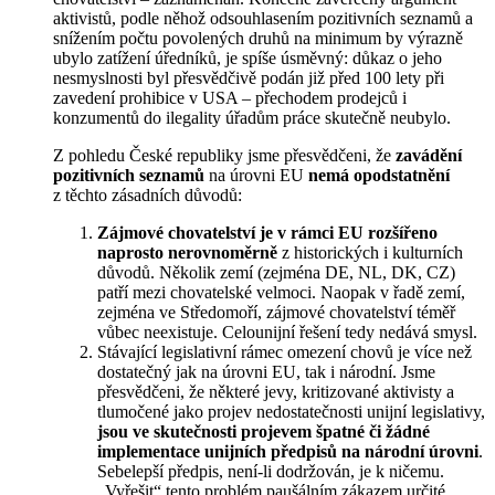
aktivistů, podle něhož odsouhlasením pozitivních seznamů a
snížením počtu povolených druhů na minimum by výrazně
ubylo zatížení úředníků, je spíše úsměvný: důkaz o jeho
nesmyslnosti byl přesvědčivě podán již před 100 lety při
zavedení prohibice v USA – přechodem prodejců i
konzumentů do ilegality úřadům práce skutečně neubylo.
Z pohledu České republiky jsme přesvědčeni, že
zavádění
pozitivních seznamů
na úrovni EU
nemá opodstatnění
z těchto zásadních důvodů:
Zájmové chovatelství je v rámci EU rozšířeno
naprosto nerovnoměrně
z historických i kulturních
důvodů. Několik zemí (zejména DE, NL, DK, CZ)
patří mezi chovatelské velmoci. Naopak v řadě zemí,
zejména ve Středomoří, zájmové chovatelství téměř
vůbec neexistuje. Celounijní řešení tedy nedává smysl.
Stávající legislativní rámec omezení chovů je více než
dostatečný jak na úrovni EU, tak i národní. Jsme
přesvědčeni, že některé jevy, kritizované aktivisty a
tlumočené jako projev nedostatečnosti unijní legislativy,
jsou ve skutečnosti projevem špatné či žádné
implementace unijních předpisů na národní úrovni
.
Sebelepší předpis, není-li dodržován, je k ničemu.
„Vyřešit“ tento problém paušálním zákazem určité