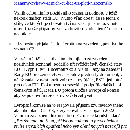
seznamy-zvirat-v-zemich-eu-kde-uz-plati-nizozemsko
Vznik celounijního pozitivního seznamu podporuje ještě
několik dalších států EU. Nutno však dodat, že se jedná o
státy, ve kterých je chovatelství na zcela jiné, nerozvinuté
úrovni, takže případný zákaz chovů se v nich téměř nikoho
nedotkne.
Jaký postup přijala EU k návrhům na zavedení „pozitivního
seznamu“?
V květnu 2022 se aktivistům, bojujícím za zavedení
pozitivních seznamů, podařilo přesvědčit čtyři členské státy
EU - Kypr, Litvu, Lucembursko a Maltu – aby na zasedání
Rady EU pro zemědělství a rybolov přednesly dokument, v
němž žádají zavést pozitivní seznamy (dále „PS“), jednotné
pro celou EU. Dokument na zasedání podpořilo dalších 14
členských států. Rada EU potom uložila Evropské komisi,
aby se pozitivními seznamy začala zabývat.
Evropská komise na to reagovala přijetím tzv. revidovaného
akčního plánu CITES, který schválila v listopadu 2022.
V tomto závazném dokumentu se Evropské komisi ukládá:
„Prozkoumat potřebu, přidanou hodnotu a proveditelnost
revize stávajících opatření nebo vytvoření nových nástrojů pro