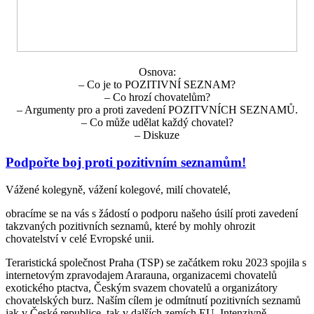
Osnova:
– Co je to POZITIVNÍ SEZNAM?
– Co hrozí chovatelům?
– Argumenty pro a proti zavedení POZITVNÍCH SEZNAMŮ.
– Co může udělat každý chovatel?
– Diskuze
Podpořte boj proti pozitivním seznamům!
Vážené kolegyně, vážení kolegové, milí chovatelé,
obracíme se na vás s žádostí o podporu našeho úsilí proti zavedení
takzvaných pozitivních seznamů, které by mohly ohrozit
chovatelství v celé Evropské unii.
Teraristická společnost Praha (TSP) se začátkem roku 2023 spojila s
internetovým zpravodajem Ararauna, organizacemi chovatelů
exotického ptactva, Českým svazem chovatelů a organizátory
chovatelských burz. Naším cílem je odmítnutí pozitivních seznamů
jak v České republice, tak v dalších zemích EU. Intenzivně