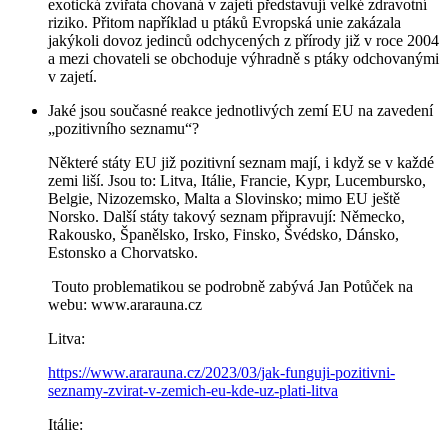
exotická zvířata chovaná v zajetí představují velké zdravotní
riziko. Přitom například u ptáků Evropská unie zakázala
jakýkoli dovoz jedinců odchycených z přírody již v roce 2004
a mezi chovateli se obchoduje výhradně s ptáky odchovanými
v zajetí.
Jaké jsou současné reakce jednotlivých zemí EU na zavedení
„pozitivního seznamu“?
Některé státy EU již pozitivní seznam mají, i když se v každé
zemi liší. Jsou to: Litva, Itálie, Francie, Kypr, Lucembursko,
Belgie, Nizozemsko, Malta a Slovinsko; mimo EU ještě
Norsko. Další státy takový seznam připravují: Německo,
Rakousko, Španělsko, Irsko, Finsko, Švédsko, Dánsko,
Estonsko a Chorvatsko.
Touto problematikou se podrobně zabývá Jan Potůček na
webu: www.ararauna.cz
Litva:
https://www.ararauna.cz/2023/03/jak-funguji-pozitivni-
seznamy-zvirat-v-zemich-eu-kde-uz-plati-litva
Itálie: