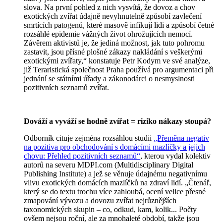
slova. Na první pohled z nich vysvítá, že dovoz a chov
exotických zvířat údajně nevyhnutelně způsobí zavlečení
smrtících patogenů, které masově infikují lidi a způsobí četné
rozsáhlé epidemie vážných život ohrožujících nemocí.
Závěrem aktivistů je, že jediná možnost, jak tuto pohromu
zastavit, jsou přísné plošné zákazy nakládání s veškerými
exotickými zvířaty,“ konstatuje Petr Kodym ve své analýze,
již Teraristická společnost Praha používá pro argumentaci při
jednání se státními úřady a zákonodárci o nesmyslnosti
pozitivních seznamů zvířat.
Dováží a vyváží se hodně zvířat = riziko nákazy stoupá?
Odborník cituje zejména rozsáhlou studii
„Přeměna negativ
na pozitiva pro obchodování s domácími mazlíčky a jejich
chovu: Přehled pozitivních seznamů“
, kterou vydal kolektiv
autorů na severu MDPI.com (Multidisciplinary Digital
Publishing Institute) a jež se věnuje údajnému negativnímu
vlivu exotických domácích mazlíčků na zdraví lidí. „Čtenář,
který se do textu trochu více zahloubá, ocení velice přesné
zmapování vývozu a dovozu zvířat nejrůznějších
taxonomických skupin – co, odkud, kam, kolik... Počty
ovšem nejsou roční, ale za mnohaleté období, takže jsou