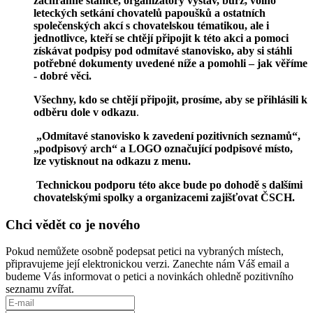
záchranné stanice, organizátory výstav, burz, volno
leteckých setkání chovatelů papoušků a ostatních
společenských akcí s chovatelskou tématikou, ale i
jednotlivce, kteří se chtějí připojit k této akci a pomoci
získávat podpisy pod odmítavé stanovisko, aby si stáhli
potřebné dokumenty uvedené níže a pomohli – jak věříme
- dobré věci.
Všechny, kdo se chtějí připojit, prosíme, aby se přihlásili k
odběru dole v odkazu
.
„Odmítavé stanovisko k zavedení pozitivních seznamů“,
„podpisový arch“ a LOGO označující podpisové místo,
lze vytisknout na odkazu z menu.
Technickou podporu této akce bude po dohodě s dalšími
chovatelskými spolky a organizacemi zajišťovat ČSCH.
Chci vědět co je nového
Pokud nemůžete osobně podepsat petici na vybraných místech,
připravujeme její elektronickou verzi. Zanechte nám Váš email a
budeme Vás informovat o petici a novinkách ohledně pozitivního
seznamu zvířat.