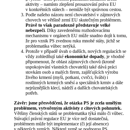
aktivity – namísto zlepšení prosazování práva EU
v konkrétních státech – nemůže být správnou cestou.
Podle našeho názoru není chovatelství v zájmových
chovech ve většině zemí EU skutečným problémem.
Právě to však paradoxně představuje velké
nebezpečí
. Díky zavedenému rozhodovacímu
mechanismu v orgánech EU může snadno dojít k tomu,
že pro vznik PS zvednou ruku mnohé státy, jichž se
problematika vůbec netýká.
Protože v případě úvah o dalších, nových regulacích se
vždy zohledňují také
ekonomické dopady
, je vhodné
připomenout, že oblast zájmových chovů (kromě
uspokojování vlastních chovatelů) také dává práci
stovkám osob a malých firem, zajišťujících výrobu
živého krmení (myši, potkani, cvrčci, švábi) i
rostlinných krmných směsí a speciálních krmiv a dále
nejrůznějších klecí, nádrží a dalších chovatelských
potřeb.
Závěr: jsme přesvědčeni, že otázka PS je zcela umělým
problémem, vytvořeným aktivisty z citových pohnutek.
Většiny členských států se problematika týká málo či vůbec.
Stávající právní regulace EU je více než dostatečná,
problémem může být implementace (či její absence)
v některých zemích. Některé země se podporou PS