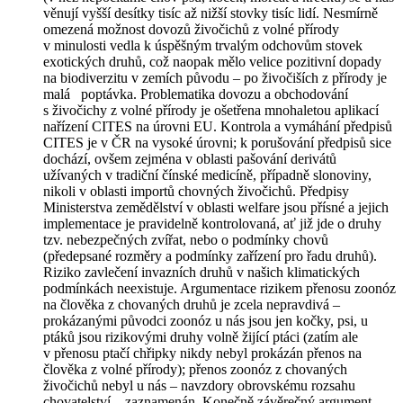
věnují vyšší desítky tisíc až nižší stovky tisíc lidí. Nesmírně
omezená možnost dovozů živočichů z volné přírody
v minulosti vedla k úspěšným trvalým odchovům stovek
exotických druhů, což naopak mělo velice pozitivní dopady
na biodiverzitu v zemích původu – po živočiších z přírody je
malá poptávka. Problematika dovozu a obchodování
s živočichy z volné přírody je ošetřena mnohaletou aplikací
nařízení CITES na úrovni EU. Kontrola a vymáhání předpisů
CITES je v ČR na vysoké úrovni; k porušování předpisů sice
dochází, ovšem zejména v oblasti pašování derivátů
užívaných v tradiční čínské medicíně, případně slonoviny,
nikoli v oblasti importů chovných živočichů. Předpisy
Ministerstva zemědělství v oblasti welfare jsou přísné a jejich
implementace je pravidelně kontrolovaná, ať již jde o druhy
tzv. nebezpečných zvířat, nebo o podmínky chovů
(předepsané rozměry a podmínky zařízení pro řadu druhů).
Riziko zavlečení invazních druhů v našich klimatických
podmínkách neexistuje. Argumentace rizikem přenosu zoonóz
na člověka z chovaných druhů je zcela nepravdivá –
prokázanými původci zoonóz u nás jsou jen kočky, psi, u
ptáků jsou rizikovými druhy volně žijící ptáci (zatím ale
v přenosu ptačí chřipky nikdy nebyl prokázán přenos na
člověka z volné přírody); přenos zoonóz z chovaných
živočichů nebyl u nás – navzdory obrovskému rozsahu
chovatelství – zaznamenán. Konečně závěrečný argument