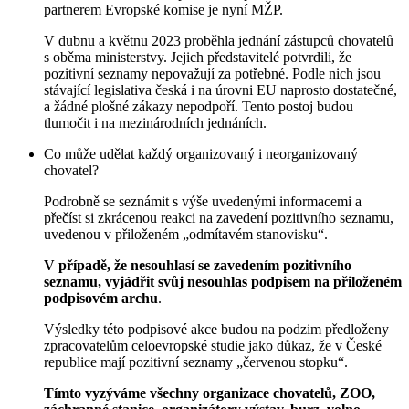
partnerem Evropské komise je nyní MŽP.
V dubnu a květnu 2023 proběhla jednání zástupců chovatelů
s oběma ministerstvy. Jejich představitelé potvrdili, že
pozitivní seznamy nepovažují za potřebné. Podle nich jsou
stávající legislativa česká i na úrovni EU naprosto dostatečné,
a žádné plošné zákazy nepodpoří. Tento postoj budou
tlumočit i na mezinárodních jednáních.
Co může udělat každý organizovaný i neorganizovaný
chovatel?
Podrobně se seznámit s výše uvedenými informacemi a
přečíst si zkrácenou reakci na zavedení pozitivního seznamu,
uvedenou v přiloženém „odmítavém stanovisku“.
V případě, že nesouhlasí se zavedením pozitivního
seznamu, vyjádřit svůj nesouhlas podpisem na přiloženém
podpisovém archu
.
Výsledky této podpisové akce budou na podzim předloženy
zpracovatelům celoevropské studie jako důkaz, že v České
republice mají pozitivní seznamy „červenou stopku“.
Tímto vyzýváme všechny organizace chovatelů, ZOO,