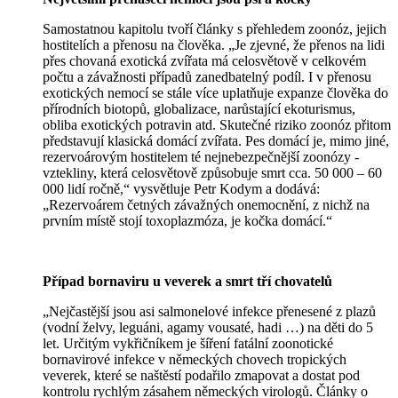
Samostatnou kapitolu tvoří články s přehledem zoonóz, jejich
hostitelích a přenosu na člověka. „Je zjevné, že přenos na lidi
přes chovaná exotická zvířata má celosvětově v celkovém
počtu a závažnosti případů zanedbatelný podíl. I v přenosu
exotických nemocí se stále více uplatňuje expanze člověka do
přírodních biotopů, globalizace, narůstající ekoturismus,
obliba exotických potravin atd. Skutečné riziko zoonóz přitom
představují klasická domácí zvířata. Pes domácí je, mimo jiné,
rezervoárovým hostitelem té nejnebezpečnější zoonózy -
vztekliny, která celosvětově způsobuje smrt cca. 50 000 – 60
000 lidí ročně,“ vysvětluje Petr Kodym a dodává:
„Rezervoárem četných závažných onemocnění, z nichž na
prvním místě stojí toxoplazmóza, je kočka domácí.“
Případ bornaviru u veverek a smrt tří chovatelů
„Nejčastější jsou asi salmonelové infekce přenesené z plazů
(vodní želvy, leguáni, agamy vousaté, hadi …) na děti do 5
let. Určitým vykřičníkem je šíření fatální zoonotické
bornavirové infekce v německých chovech tropických
veverek, které se naštěstí podařilo zmapovat a dostat pod
kontrolu rychlým zásahem německých virologů. Články o