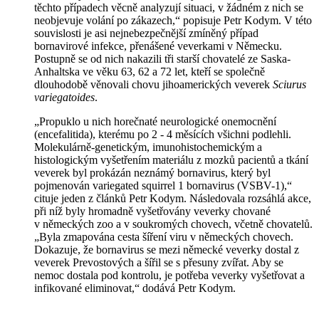
těchto případech věcně analyzují situaci, v žádném z nich se
neobjevuje volání po zákazech,“ popisuje Petr Kodym. V této
souvislosti je asi nejnebezpečnější zmíněný případ
bornavirové infekce, přenášené veverkami v Německu.
Postupně se od nich nakazili tři starší chovatelé ze Saska-
Anhaltska ve věku 63, 62 a 72 let, kteří se společně
dlouhodobě věnovali chovu jihoamerických veverek
Sciurus
variegatoides
.
„Propuklo u nich horečnaté neurologické onemocnění
(encefalitida), kterému po 2 - 4 měsících všichni podlehli.
Molekulárně-genetickým, imunohistochemickým a
histologickým vyšetřením materiálu z mozků pacientů a tkání
veverek byl prokázán neznámý bornavirus, který byl
pojmenován variegated squirrel 1 bornavirus (VSBV-1),“
cituje jeden z článků Petr Kodym. Následovala rozsáhlá akce,
při níž byly hromadně vyšetřovány veverky chované
v německých zoo a v soukromých chovech, včetně chovatelů.
„Byla zmapována cesta šíření viru v německých chovech.
Dokazuje, že bornavirus se mezi německé veverky dostal z
veverek Prevostových a šířil se s přesuny zvířat. Aby se
nemoc dostala pod kontrolu, je potřeba veverky vyšetřovat a
infikované eliminovat,“ dodává Petr Kodym.