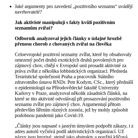
Jaké argumenty pro zavedení „pozitivního seznamu“ uvádějí
navrhovatelé?
Jak aktivisté manipulují s fakty kvůli pozitivním
seznamům zvířat?
Odborník analyzoval jejich články o údajné hrozbě
přenosu chorob z chovaných zvířat na člověka
Celoevropské pozitivní seznamy zvířat, které by obsahovaly
omezený počet druhů exotických druhů povolených pro
zájmový chov, chtějí v Evropské unii prosadit aktivisté za
práva zvířat z několika lobbistických organizací. Předseda
Teraristické společnosti Praha a pracovník Státního
zdravotního ústavu RNDr. Petr Kodym, CSc., který přednáší
o epidemiologii na Přírodovědecké fakultě Univerzity
Karlovy v Praze, analyzoval několik zásadních článků, na
které se tito aktivisté odvolávají při prosazování pozitivního
seznamu zvířat pro zájmový chov. Argumentují přitom
především šířením různých zoonóz, jež by mohly způsobit
podobnou pandemii jako Covid-19.
„Články jsou napsané s jasným úmyslem podpořit zákazy, i z
adres autorů vyčnívá podíl aktivistických organizací. Už
názvy jsou hrozivé, stejně jako abstrakty a použitá klíčová