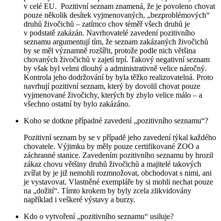
v celé EU. Pozitivní seznam znamená, že je povoleno chovat
pouze několik desítek vyjmenovaných, „bezproblémových“
druhů živočichů – zatímco chov téměř všech druhů je
v podstatě zakázán. Navrhovatelé zavedení pozitivního
seznamu argumentují tím, že seznam zakázaných živočichů
by se měl významně rozšířit, protože podle nich většina
chovaných živočichů v zajetí trpí. Takový negativní seznam
by však byl velmi dlouhý a administrativně velice náročný.
Kontrola jeho dodržování by byla těžko realizovatelná. Proto
navrhují pozitivní seznam, který by dovolil chovat pouze
vyjmenované živočichy, kterých by zbylo velice málo – a
všechno ostatní by bylo zakázáno.
Koho se dotkne případné zavedení „pozitivního seznamu“?
Pozitivní seznam by se v případě jeho zavedení týkal každého
chovatele. Výjimku by měly pouze certifikované ZOO a
záchranné stanice. Zavedením pozitivního seznamu by hrozil
zákaz chovu většiny druhů živočichů a majitelé takových
zvířat by je již nemohli rozmnožovat, obchodovat s nimi, ani
je vystavovat. Vlastněné exempláře by si mohli nechat pouze
na „dožití“. Tímto krokem by byly zcela zlikvidovány
například i veškeré výstavy a burzy.
Kdo o vytvoření „pozitivního seznamu“ usiluje?