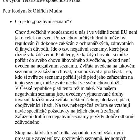
Za výbor Teraristické společnosti Praha
Petr Kodym & Oldřich Mudra
Co je to „pozitivní seznam“?
Chov živočichů v současnosti u nás i ve většině zemí EU není
jako celek omezen. Pouze chov určitých druhů může být
regulován či dokonce zakázán z ochranářských, zdravotních
či jiných důvodů. Jde o tzv. negativní seznamy, které jsou
různé v každé zemi. Platí tedy, že každý chovatel si může
pořídit do svého chovu libovolného živočicha, pokud není
uveden na negativním seznamu. Zvířata uvedená na takovém
seznamu je zakázáno chovat, rozmnožovat a prodávat. Ten,
kdo si zvíře ze seznamu pořídil ještě před jeho zařazením na
tento seznam, může zvíře nechat ve svém chovu dožít.
V České republice platí tento režim také. Na našem
negativním seznamu jsou uvedeny vyjmenované druhy
invazní, kožešinová zvířata, některé šelmy, hlodavci, ptáci,
obojživelníci i hadi. Na tzv. nebezpečná zvířata se vztahují
navíc specifické požadavky na jejich chovná zařízení.
Zařazení druhů na negativní seznamy je vždy dobře odborně
zdůvodněno.
Skupina aktivistů z několika západních zemí však nyní
prosazuje zavedení tzv. pozitivních seznamů, jednotných