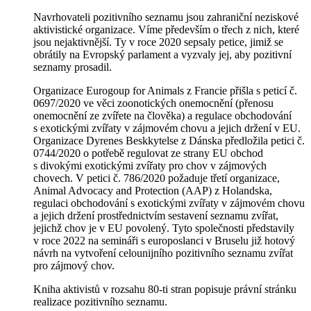
Navrhovateli pozitivního seznamu jsou zahraniční neziskové
aktivistické organizace. Víme především o třech z nich, které
jsou nejaktivnější. Ty v roce 2020 sepsaly petice, jimiž se
obrátily na Evropský parlament a vyzvaly jej, aby pozitivní
seznamy prosadil.
Organizace Eurogoup for Animals z Francie přišla s peticí č.
0697/2020 ve věci zoonotických onemocnění (přenosu
onemocnění ze zvířete na člověka) a regulace obchodování
s exotickými zvířaty v zájmovém chovu a jejich držení v EU.
Organizace Dyrenes Beskkytelse z Dánska předložila petici č.
0744/2020 o potřebě regulovat ze strany EU obchod
s divokými exotickými zvířaty pro chov v zájmových
chovech. V petici č. 786/2020 požaduje třetí organizace,
Animal Advocacy and Protection (AAP) z Holandska,
regulaci obchodování s exotickými zvířaty v zájmovém chovu
a jejich držení prostřednictvím sestavení seznamu zvířat,
jejichž chov je v EU povolený. Tyto společnosti představily
v roce 2022 na semináři s europoslanci v Bruselu již hotový
návrh na vytvoření celounijního pozitivního seznamu zvířat
pro zájmový chov.
Kniha aktivistů v rozsahu 80-ti stran popisuje právní stránku
realizace pozitivního seznamu.